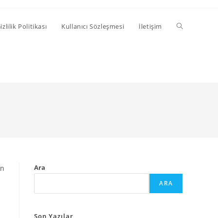
Toggle
izlilik Politikası
Kullanıcı Sözleşmesi
İletişim
website
search
Ara
un
ARA
Son Yazılar