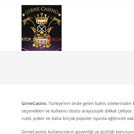
Skip
to
content
GirneCasino
, Türkiye’nin önde gelen bahis sitelerinden
seçenekleri ve kullanıcı dostu arayüzüyle dikkat çekiyor. 
rulet, poker ve daha birçok popüler oyunla eğlenceli vakit
GirneCasino, kullanıcıların güvenliği ve gizliliği konusu