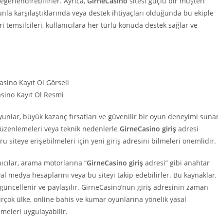
değerlendirebilirler. Ayrıca,
GirneCasino
sitesi güçlü bir müşteri
unla karşılaştıklarında veya destek ihtiyaçları olduğunda bu ekiple
i temsilcileri, kullanıcılara her türlü konuda destek sağlar ve
sino Kayıt Ol Resmi
yunlar, büyük kazanç fırsatları ve güvenilir bir oyun deneyimi suna
düzenlemeleri veya teknik nedenlerle
GirneCasino giriş
adresi
u siteye erişebilmeleri için yeni giriş adresini bilmeleri önemlidir.
ıcılar, arama motorlarına “
GirneCasino giriş
adresi” gibi anahtar
yal medya hesaplarını veya bu siteyi takip edebilirler. Bu kaynaklar,
 güncellenir ve paylaşılır. GirneCasino’nun giriş adresinin zaman
çok ülke, online bahis ve kumar oyunlarına yönelik yasal
emeleri uygulayabilir.