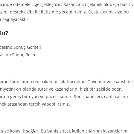
lar içinde ödemeleri gerçekleştirir. Kazancınızı çekmek oldukça basit v
nlı destek ekibi ile iletişime geçebilirsiniz. Destek ekibi, size bu
 sağlayacaktır.
Mu?
asino Sonuç Resmi
ödeme konusunda öne çıkan bir platformdur. Güvenilir ve lisanslı bir
iyetini ön planda tutar ve kazançlarını hızlı bir şekilde öder.
arına geniş bir oyun yelpazesi sunar. Spor bahisleri, canlı casino
enek arasından tercih yapabilirsiniz.
ze kolaylık sağlar. Bu bahis sitesi, kullanıcılarının kazançlarını