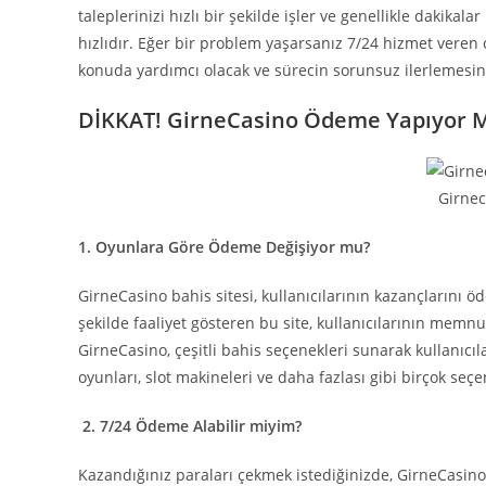
taleplerinizi hızlı bir şekilde işler ve genellikle dakika
hızlıdır. Eğer bir problem yaşarsanız 7/24 hizmet veren ca
konuda yardımcı olacak ve sürecin sorunsuz ilerlemesini
DİKKAT! GirneCasino Ödeme Yapıyor 
Girnec
1. Oyunlara Göre Ödeme Değişiyor mu?
GirneCasino bahis sitesi, kullanıcılarının kazançlarını 
şekilde faaliyet gösteren bu site, kullanıcılarının memnun
GirneCasino, çeşitli bahis seçenekleri sunarak kullanıcıl
oyunları, slot makineleri ve daha fazlası gibi birçok seç
2. 7/24 Ödeme Alabilir miyim?
Kazandığınız paraları çekmek istediğinizde, GirneCasino si