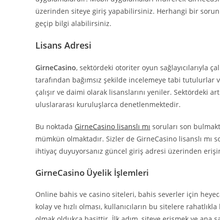
üzerinden siteye giriş yapabilirsiniz. Herhangi bir sor
geçip bilgi alabilirsiniz.
Lisans Adresi
GirneCasino
, sektördeki otoriter oyun sağlayıcılarıyla ç
tarafından bağımsız şekilde incelemeye tabi tutulurlar v
çalışır ve daimi olarak lisanslarını yeniler. Sektördeki a
uluslararası kuruluşlarca denetlenmektedir.
Bu noktada
GirneCasino lisanslı mı
soruları son bulmakta
mümkün olmaktadır. Sizler de GirneCasino lisanslı mı sor
ihtiyaç duyuyorsanız güncel giriş adresi üzerinden erişim
GirneCasino Üyelik İşlemleri
Online bahis ve casino siteleri, bahis severler için hey
kolay ve hızlı olması, kullanıcıların bu sitelere rahatlık
olmak oldukça basittir. İlk adım, siteye erişmek ve ana s