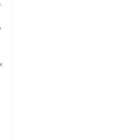
r.
l
h
aj